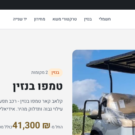
חשמלי
בנזין
טרקטורי משא
מחירון
יד שנייה
בנזין
2 מקומות
טמפו בנזין
קלאב קאר טמפו בנזין - רכב תפעול
עילוי גבוה ותדלוק מהיר. אידיאל
41,300 ₪
החל מ-
כולל מע