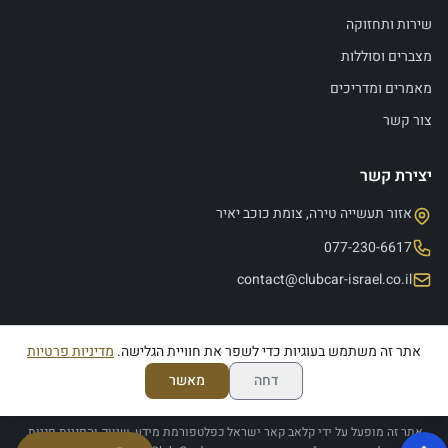
שירות ותחזוקה
מצברים וסוללות
מאמרים ומדריכים
צור קשר
יצירת קשר
אזור תעשייה טירה, צומת כוכב יאיר
077-230-6617
contact@clubcar-israel.co.il
אתר זה משתמש בעוגיות כדי לשפר את חוויית הגלישה.
מדיניות פרטיות
הצהרת נגישות
מדיניות פרטיות
תנאי שימוש
דחה
מאשר
© 2026 קלאב קאר ישראל. כל הזכויות שמורות.
Club Car הוא סימן מסחרי רשום של Club Car, LLC
אתר זה מופעל על ידי קלאב קאר ישראל כפלטפורמת מידע, שיווק והפניית פניות,