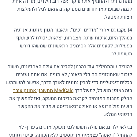
מתח מיותר ולהחמיץ את העיקר. אצל רוב הילדים, מדידה אחת
לכמה שבועות או חודשים מספיקה, בהתאם לגיל ולהמלצות
הצוות המטפל.
4) עקבו גם אחרי “מדדים רכים”. תיאבון, מגוון מזונות, אנרגיה
במהלך היום, איכות שינה, מצב רוח, יציאות, יכולת להשתתף
בפעילות. לפעמים אלה הסימנים הראשונים שמשהו דורש
תשומת לב.
להורים שמתחילים עוד בהריון להכיר את עולם האחוזונים, חשוב
לזכור שאחוזונים הם כלי תיאורי, לא תווית. אם אתם נעזרים
בכלים דיגיטליים כדי להבין נתונים לאורך הדרך, אפשר להשתמש
בזה באופן מושכל, למשל דרך
MedCalc מחשבון אחוזון עובר
כחלק מהבנת המונחים לקראת בדיקות המעקב, ואז להמשיך את
השיח מול הרופא או האולטרסאונדיסט שמכיר את ההקשר
הרפואי המלא.
בגילאי ילדים, אם עולה חשש לגבי משקל או גובה, עדיף לא
להתחיל “דיאטה” עצמאית או תוספים ללא הכוונה. שינוי תזונתי