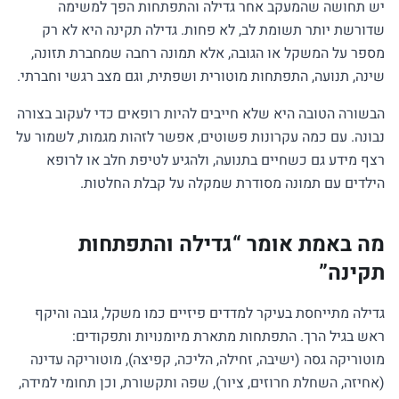
יש תחושה שהמעקב אחר גדילה והתפתחות הפך למשימה
שדורשת יותר תשומת לב, לא פחות. גדילה תקינה היא לא רק
מספר על המשקל או הגובה, אלא תמונה רחבה שמחברת תזונה,
שינה, תנועה, התפתחות מוטורית ושפתית, וגם מצב רגשי וחברתי.
הבשורה הטובה היא שלא חייבים להיות רופאים כדי לעקוב בצורה
נבונה. עם כמה עקרונות פשוטים, אפשר לזהות מגמות, לשמור על
רצף מידע גם כשחיים בתנועה, ולהגיע לטיפת חלב או לרופא
הילדים עם תמונה מסודרת שמקלה על קבלת החלטות.
מה באמת אומר “גדילה והתפתחות
תקינה”
גדילה מתייחסת בעיקר למדדים פיזיים כמו משקל, גובה והיקף
ראש בגיל הרך. התפתחות מתארת מיומנויות ותפקודים:
מוטוריקה גסה (ישיבה, זחילה, הליכה, קפיצה), מוטוריקה עדינה
(אחיזה, השחלת חרוזים, ציור), שפה ותקשורת, וכן תחומי למידה,