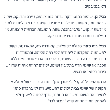
טבעית באוכל אצל חלק מהילדים, ולכן חשוב להתמקד בהרגלים
ולא במאבקים.
בגיל גן
: שיפור במוטוריקה עדינה כמו צביעה, גזירה והדבקה, שפה
זורמת יותר, משחק עם ילדים אחרים, ושיפור ביכולת לחכות לתור
או לשתף. קושי עקבי בהבנת שפה, הימנעות חברתית קיצונית, או
נפילות רבות במיוחד, מצדיקים בדיקה.
בגיל בית ספר
: סבולת לפעילות, קואורדינציה, התארגנות, קשב
למשימות, התקדמות לימודית לפי רמת הכיתה, והתמודדות
חברתית. ירידה חדה בהישגים, כאבי בטן או ראש תכופים ללא
הסבר, או שינוי חריג בתיאבון ושינה, יכולים להיות איתות שדורש
בירור רפואי או רגשי.
הדגש הוא על “עקבי” ו”לאורך זמן”. יום רע, שבוע של מחלה או
תקופה של שינוי בבית יכולים להשפיע, וזה לא בהכרח סימן
לבעיה. אם משהו נמשך או מחמיר, עדיף לפנות לייעוץ ולא
להמתין מתוך תקווה שזה “יעבור לבד”.