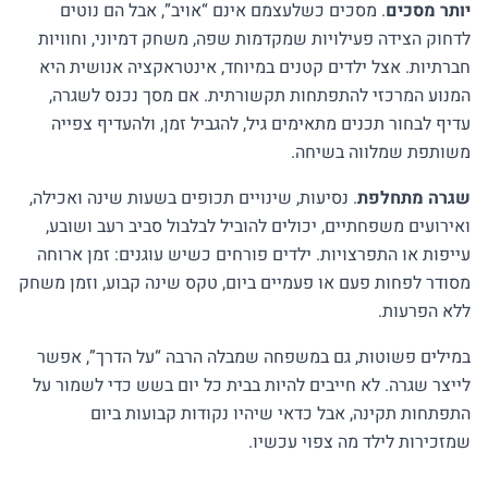
יותר מסכים
. מסכים כשלעצמם אינם “אויב”, אבל הם נוטים
לדחוק הצידה פעילויות שמקדמות שפה, משחק דמיוני, וחוויות
חברתיות. אצל ילדים קטנים במיוחד, אינטראקציה אנושית היא
המנוע המרכזי להתפתחות תקשורתית. אם מסך נכנס לשגרה,
עדיף לבחור תכנים מתאימים גיל, להגביל זמן, ולהעדיף צפייה
משותפת שמלווה בשיחה.
שגרה מתחלפת
. נסיעות, שינויים תכופים בשעות שינה ואכילה,
ואירועים משפחתיים, יכולים להוביל לבלבול סביב רעב ושובע,
עייפות או התפרצויות. ילדים פורחים כשיש עוגנים: זמן ארוחה
מסודר לפחות פעם או פעמיים ביום, טקס שינה קבוע, וזמן משחק
ללא הפרעות.
במילים פשוטות, גם במשפחה שמבלה הרבה “על הדרך”, אפשר
לייצר שגרה. לא חייבים להיות בבית כל יום בשש כדי לשמור על
התפתחות תקינה, אבל כדאי שיהיו נקודות קבועות ביום
שמזכירות לילד מה צפוי עכשיו.