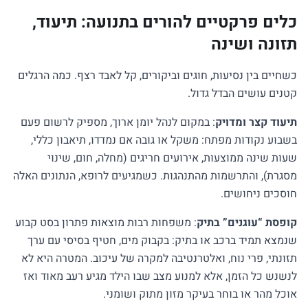
כלים פרקטיים להורים בתנועה: תיעוד,
תזונה ושינה
כשחיים בין נסיעות, חוגים וביקורים, קל לאבד רצף. כמה הרגלים
קטנים עושים הבדל גדול.
תיעוד קצר ומדויק
: במקום לנהל יומן ארוך, מספיק לרשום פעם
בשבוע נקודות מפתח: משקל או גובה אם נמדדו, תיאבון כללי,
שעות שינה ממוצעות, אירועים חריגים (מחלה, חום, שינוי
מסגרת), והתרשמות מהתנהגות. כשמגיעים לרופא, הנתונים האלה
חוסכים ניחושים.
קופסת “עוגנים” בתיק
: משפחות רבות מוצאות פתרון בסט קבוע
שנמצא תמיד ברכב או בתיק: בקבוק מים, חטיף בסיסי עם ערך
תזונתי, פרי נוח, ואלטרנטיבה למקרה של עיכוב. המטרה היא לא
לנשנש כל הזמן, אלא למנוע מצב שבו הילד מגיע רעב מאוד ואז
אוכל מהר או בוחר בעיקר מזון מתוק ושומני.