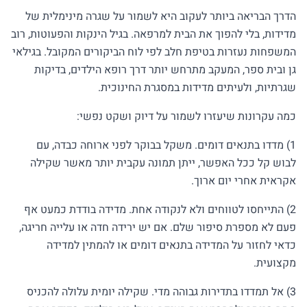
הדרך הבריאה ביותר לעקוב היא לשמור על שגרה מינימלית של
מדידות, בלי להפוך את הבית למרפאה. בגיל הינקות והפעוטות, רוב
המשפחות נעזרות בטיפת חלב לפי לוח הביקורים המקובל. בגילאי
גן ובית ספר, המעקב מתרחש יותר דרך רופא הילדים, בדיקות
שגרתיות, ולעיתים מדידות במסגרת החינוכית.
כמה עקרונות שיעזרו לשמור על דיוק ושקט נפשי:
1) מדדו בתנאים דומים. משקל בבוקר לפני ארוחה כבדה, עם
לבוש קל ככל האפשר, ייתן תמונה עקבית יותר מאשר שקילה
אקראית אחרי יום ארוך.
2) התייחסו לטווחים ולא לנקודה אחת. מדידה בודדת כמעט אף
פעם לא מספרת סיפור שלם. אם יש ירידה חדה או עלייה חריגה,
כדאי לחזור על המדידה בתנאים דומים או להמתין למדידה
מקצועית.
3) אל תמדדו בתדירות גבוהה מדי. שקילה יומית עלולה להכניס