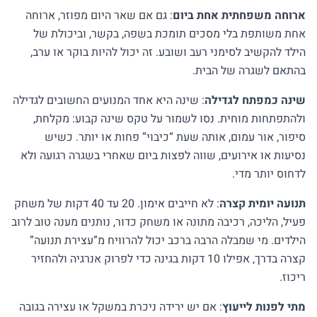
ארוחה משפחתית אחת ביום
: גם אם שאר היום מפוזר, ארוחה
אחת משותפת בלי מסכים תומכת בשפה, בקשר, וביכולת של
הילד להקשיב לסימני רעב ושובע. זה יכול להיות בוקר או ערב,
בהתאם לשגרה של הבית.
שינה כמפתח לגדילה
: שינה היא אחד המנועים החשובים לגדילה
ולהתפתחות מוחית. נסו לשמור על טקס שינה קבוע: מקלחת,
סיפור, אור עמום, אותה שעת “כיבוי” פחות או יותר. כשיש
נסיעות או אירועים, שווה לפצות ביום שאחרי בשגרה רגועה ולא
לדחוס יותר מדי.
תנועה יומית קצרה
: לא חייבים אימון. 20 עד 40 דקות של משחק
פעיל, הליכה, רכיבה מתונה או משחק כדור, נותנים מענה טוב לרוב
הילדים. מי שמבלה הרבה ברכב יכול להרוויח מ”עצירת תנועה”
קצרה בדרך, אפילו 10 דקות בגינה כדי לפרוק אנרגיה ולהחזיר
ריכוז.
מתי לפנות לייעוץ
: אם יש ירידה ניכרת במשקל או עצירה בגובה