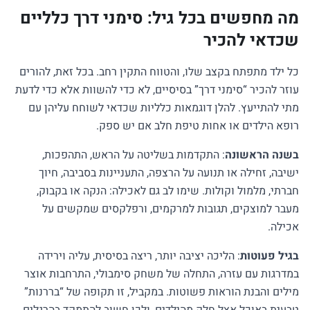
מה מחפשים בכל גיל: סימני דרך כלליים
שכדאי להכיר
כל ילד מתפתח בקצב שלו, והטווח התקין רחב. בכל זאת, להורים
עוזר להכיר “סימני דרך” בסיסיים, לא כדי להשוות אלא כדי לדעת
מתי להתייעץ. להלן דוגמאות כלליות שכדאי לשוחח עליהן עם
רופא הילדים או אחות טיפת חלב אם יש ספק.
בשנה הראשונה
: התקדמות בשליטה על הראש, התהפכות,
ישיבה, זחילה או תנועה על הרצפה, התעניינות בסביבה, חיוך
חברתי, מלמול וקולות. שימו לב גם לאכילה: הנקה או בקבוק,
מעבר למוצקים, תגובות למרקמים, ורפלקסים שמקשים על
אכילה.
בגיל פעוטות
: הליכה יציבה יותר, ריצה בסיסית, עליה וירידה
במדרגות עם עזרה, התחלה של משחק סימבולי, התרחבות אוצר
מילים והבנת הוראות פשוטות. במקביל, זו תקופה של “בררנות”